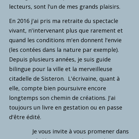
lecteurs, sont l'un de 
m
es grands plaisirs. 
En 2016 j'ai pris 
m
a retraite du spectacle 
vivant, n'intervenant plus que rarement et 
quand les conditions 
m'en donnent l'envie
(les contées dans la nature par exemple).
D
epuis plusieurs années, je suis guide 
bili
n
gue 
pour
 la ville et la merveilleuse 
citadel
le de Sisteron.
  L'écrivaine, 
quant à 
elle
, compte bien poursuivre encore 
longtemps son chemin de créations. J'ai 
toujours un livre en gestation ou en passe 
d'être édité
.
Je vous invite à
 vous promener dans 