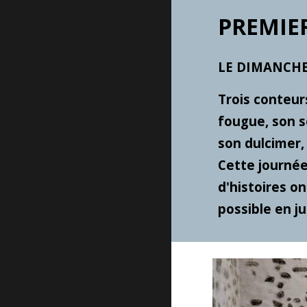
PREMIER
LE DIMANCHE 1
Trois conteur
fougue, son s
son dulcimer, 
Cette journée
d'histoires o
possible en ju