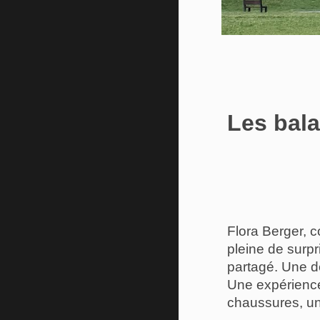
Les bala
Flora Berger, c
pleine de surpr
partagé. Une dé
Une expérience
chaussures, un