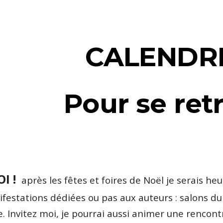
ip to main content
Skip to navigat
      CALEND
   Pour se re
I ! 
après les fêtes et foires de Noël je serais he
festations dédiées ou pas aux auteurs : salons du
e. Invitez moi, je pourrai aussi animer une rencontr